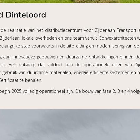
d Dinteloord
t de realisatie van het distributiecentrum voor Zijderlaan Transport en 
Zijderlaan, lokale overheden en ons team vanuit Convexarchitecten we
elangrijke stap voorwaarts in de uitbreiding en modernisering van de l
ng aan innovatieve gebouwen en duurzame ontwikkelingen binnen de
aamheid. Een ontwerp dat voldoet aan de operationele eisen van Zi
t gebruik van duurzame materialen, energie-efficiënte systemen en 
rtificaat te behalen.
begin 2025 volledig operationeel zijn. De bouw van fase 2, 3 en 4 volg